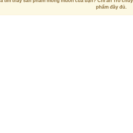
a tìm thấy sản phẩm mong muốn của bạn? Chỉ ấn
Trò chuy
phẩm đầy đủ.