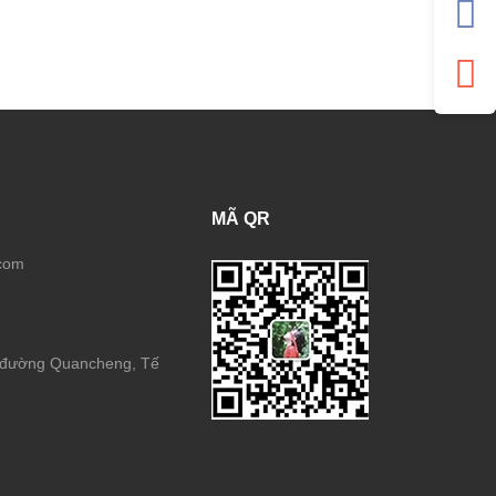
MÃ QR
.com
8 đường Quancheng, Tế